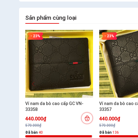
Sản phẩm cùng loại
- 23%
- 23%
Ví nam da bò cao cấp GC VN-
Ví nam da bò cao cấp
33358
33357
440.000₫
440.000₫
570.000₫
570.000₫
Đã bán
40
Đã bán
136