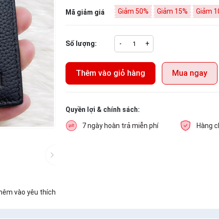
Giảm 50%
Giảm 15%
Giảm 1
Mã giảm giá
Số lượng:
-
+
Thêm vào giỏ hàng
Mua ngay
Quyền lợi & chính sách:
7 ngày hoàn trả miễn phí
Hàng c
hêm vào yêu thích