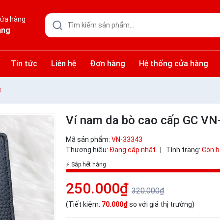
cửa hàng
àng
Tin tức
Liên hệ
Đơn hàng
Hệ thống cửa hàng
3
Ví nam da bò cao cấp GC V
Mã sản phẩm:
VN-33343
Thương hiệu:
Đang cập nhật
|
Tình trạng:
Còn 
⚡ Sắp hết hàng
250.000₫
320.000₫
(Tiết kiệm:
70.000₫
so với giá thị trường)