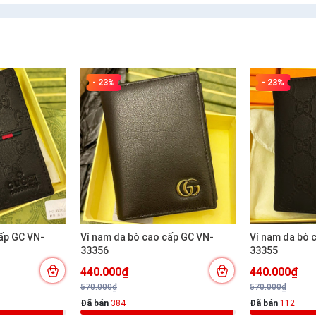
- 23%
- 23%
 GC VN-
Ví nam da bò cao cấp GC VN-
Ví nam da bò ca
33356
33355
440.000₫
440.000₫
570.000₫
570.000₫
Đã bán
384
Đã bán
112