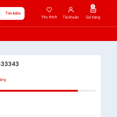
0
Tìm kiếm
Yêu thích
Tài khoản
Giỏ hàng
N-33343
hàng