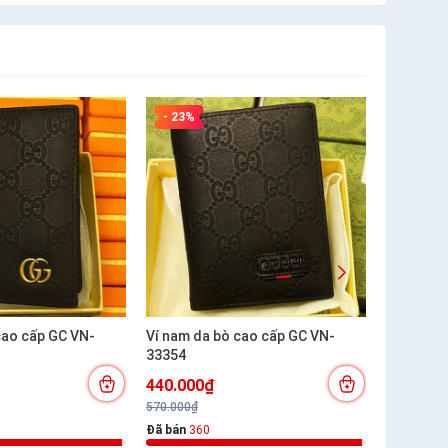
- 23%
- 23%
o cấp GC VN-
Ví nam da bò cao cấp GC VN-
Ví nam da 
33354
33352
440.000₫
440.00
570.000₫
570.000₫
Đã bán
360
Đã bán
13