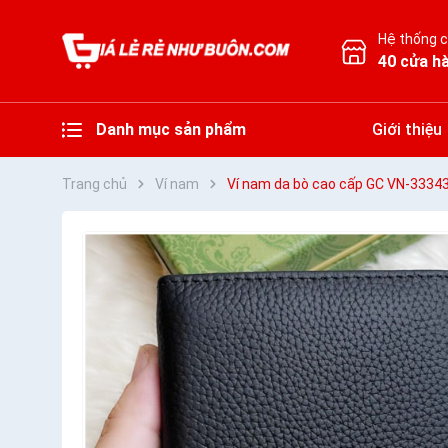
Hệ thống 
40 cửa h
Danh mục sản phẩm
Giới thiệu
Trang chủ
Ví nam
Ví nam da bò cao cấp GC VN-3334