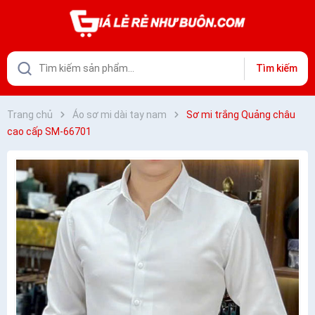
Tìm kiếm
Trang chủ
Áo sơ mi dài tay nam
Sơ mi trắng Quảng châu
cao cấp SM-66701