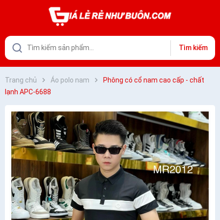
Tìm kiếm
Trang chủ
Áo polo nam
Phông có cổ nam cao cấp - chất
lạnh APC-6688