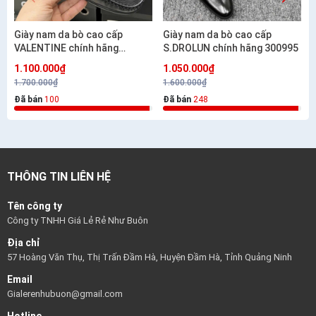
Giày nam da bò cao cấp
Giày nam da bò cao cấp
VALENTINE chính hãng
S.DROLUN chính hãng 300995
D19316
1.100.000₫
1.050.000₫
1.700.000₫
1.600.000₫
Đã bán
100
Đã bán
248
THÔNG TIN LIÊN HỆ
Tên công ty
Công ty TNHH Giá Lẻ Rẻ Như Buôn
Địa chỉ
57 Hoàng Văn Thụ, Thị Trấn Đầm Hà, Huyện Đầm Hà, Tỉnh Quảng Ninh
Email
Gialerenhubuon@gmail.com