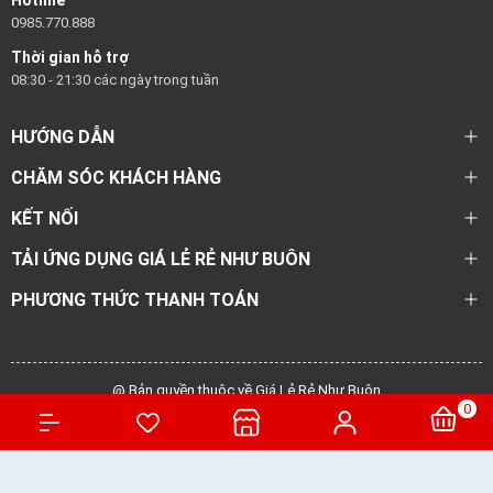
Hotline
0985.770.888
Thời gian hỗ trợ
08:30 - 21:30 các ngày trong tuần
HƯỚNG DẪN
CHĂM SÓC KHÁCH HÀNG
KẾT NỐI
TẢI ỨNG DỤNG GIÁ LẺ RẺ NHƯ BUÔN
PHƯƠNG THỨC THANH TOÁN
@ Bản quyền thuộc về Giá Lẻ Rẻ Như Buôn
0
Cung cấp bởi
Sapo