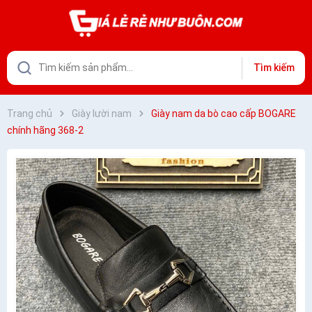
Tìm kiếm
Trang chủ
Giày lười nam
Giày nam da bò cao cấp BOGARE
chính hãng 368-2