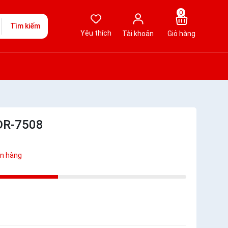
0
Tìm kiếm
Yêu thích
Tài khoản
Giỏ hàng
 DR-7508
n hàng