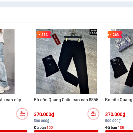
- 26%
- 26%
âu cao cấp
Bò côn Quảng Châu cao cấp 8855
Bò côn Quảng
370.000₫
370.000₫
500.000₫
500.000₫
Đã bán
100
Đã bán
180