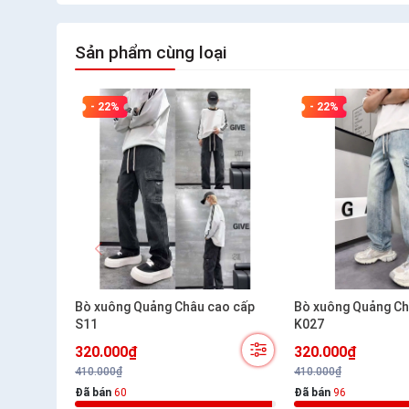
Sản phẩm cùng loại
- 22%
- 22%
Bò xuông Quảng Châu cao cấp
Bò xuông Quảng Ch
S11
K027
320.000₫
320.000₫
410.000₫
410.000₫
Đã bán
60
Đã bán
96