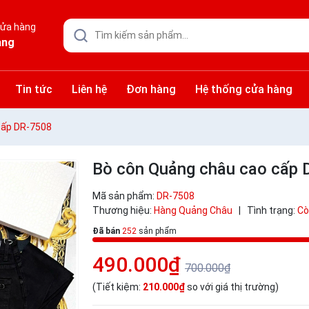
cửa hàng
àng
Tin tức
Liên hệ
Đơn hàng
Hệ thống cửa hàng
cấp DR-7508
Bò côn Quảng châu cao cấp
Mã sản phẩm:
DR-7508
Thương hiệu:
Hàng Quảng Châu
|
Tình trạng:
Cò
Đã bán
252
sản phẩm
490.000₫
700.000₫
(Tiết kiệm:
210.000₫
so với giá thị trường)