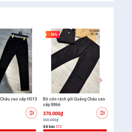
- 26%
- 23%
 Châu cao cấp H013
Bò côn rách gối Quảng Châu cao
Bò xuông
cấp 8866
T29
370.000₫
300.00
500.000₫
390.000₫
Đã bán
372
Đã bán
26