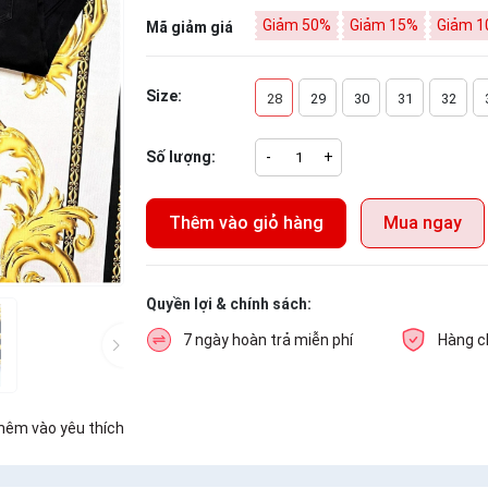
Giảm 50%
Giảm 15%
Giảm 1
Mã giảm giá
Size:
28
29
30
31
32
Số lượng:
-
+
Thêm vào giỏ hàng
Mua ngay
Quyền lợi & chính sách:
7 ngày hoàn trả miễn phí
Hàng c
hêm vào yêu thích