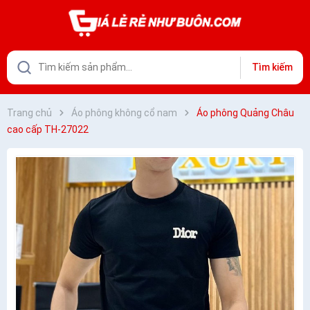
Tìm kiếm
Trang chủ
Áo phông không cổ nam
Áo phông Quảng Châu
cao cấp TH-27022