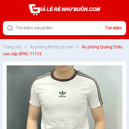
Tìm kiếm
Trang chủ
Áo phông không cổ nam
Áo phông Quảng Châu
cao cấp APKC-11113