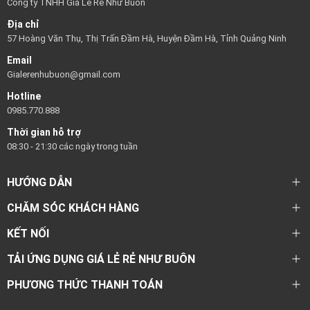
Công ty TNHH Giá Lẻ Rẻ Như Buôn
Địa chỉ
57 Hoàng Văn Thụ, Thị Trấn Đầm Hà, Huyện Đầm Hà, Tỉnh Quảng Ninh
Email
Gialerenhubuon@gmail.com
Hotline
0985.770.888
Thời gian hỗ trợ
08:30 - 21:30 các ngày trong tuần
HƯỚNG DẪN
CHĂM SÓC KHÁCH HÀNG
KẾT NỐI
TẢI ỨNG DỤNG GIÁ LẺ RẺ NHƯ BUÔN
PHƯƠNG THỨC THANH TOÁN